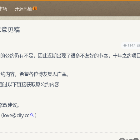
市场
开源码桶
求意见稿
1147
订后的公约仍有不足，因此近期出现了很多不友好的节奏，十年之约项
约内容，希望各位博友集思广益。
通过以下链接获取原公约内容
修改建议。
（
love@
cily.cc
）