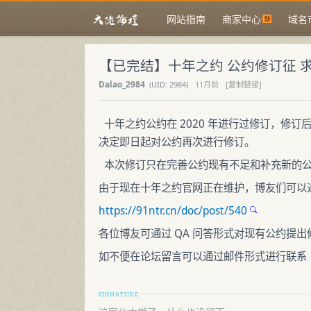
网站指南
商家中心
域名
【已完结】十年之约 公约修订征 
Dalao_2984
(
UID:
2984)
11月前
[复制链接]
十年之约公约在 2020 年进行过修订，修
决定即日起对公约再次进行修订。
本次修订只在完善公约现有不足和补充新的公
由于现在十年之约官网正在维护，博友们可以
https://91ntr.cn/doc/post/540
各位博友可通过 QA 问答形式对现有公约提出
如不便在论坛留言可以通过邮件形式进行联系