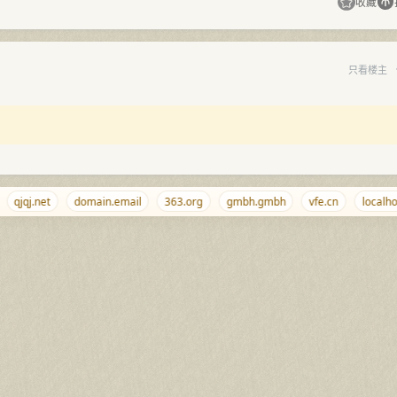
收藏
只看楼主
qjqj.net
domain.email
363.org
gmbh.gmbh
vfe.cn
localhost