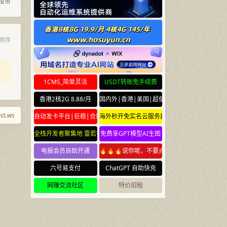
投币
倒序
1CMS_简单灵活
USDT转账免手续费
香港2核2G 8.88/月
国内外|香港|美国|超便宜云服务器
.ws
lhz.net
08888.com.cn
lcann.org
ciyuan.dog
hanhaixingc
自动发卡平台|巨稳|合规
海外秒开免实名云服务器
全栈开发者聚集地 雷若社区 leiruo.com
免费享GPT模型AI生图
电报会员自助开通
🔥🔥🔥说你呢，不要点🔥🔥🔥
六号易支付
ChatGPT 自助快充
网赚交流社区
特价招租