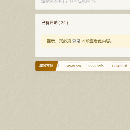
这家伙太懒了，什么也没留下。
已有评论
(
24
)
提示：
您必须
登录
才能查看此内容。
域名市场
9.wales
niubi.cc
whois.tl
www.pm
9999.info
123456.si