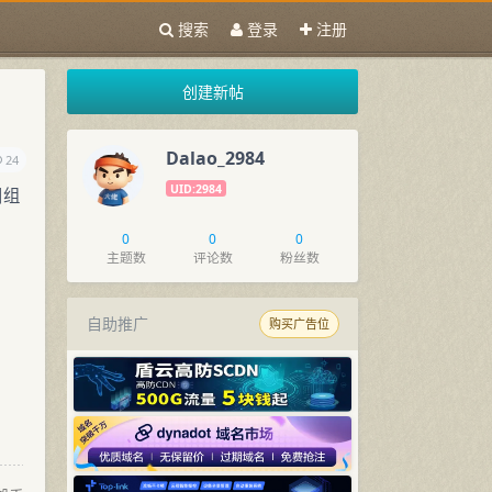
搜索
登录
注册
创建新帖
Dalao_2984
24
UID:2984
目组
0
0
0
主题数
评论数
粉丝数
自助推广
购买广告位