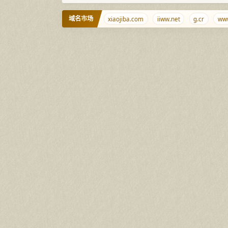
域名市场
haimen.net
yidaosu.com
xiaojiba.com
iiww.net
g.cr
www.o