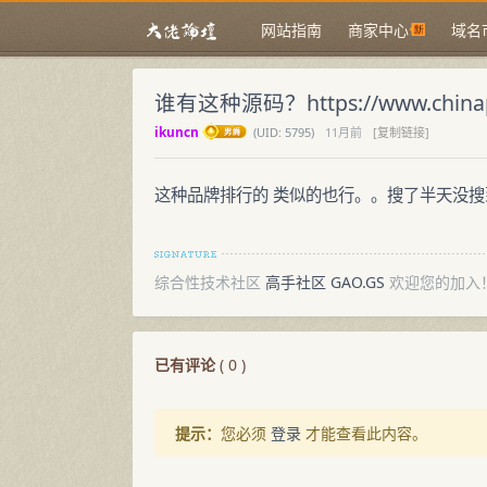
网站指南
商家中心
域名
谁有这种源码？https://www.chinap
ikuncn
(
UID:
5795)
11月前
[复制链接]
这种品牌排行的 类似的也行。。搜了半天没搜
综合性技术社区
高手社区 GAO.GS
欢迎您的加入
已有评论
(
0
)
提示：
您必须
登录
才能查看此内容。