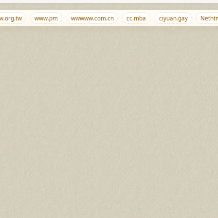
rg.tw
www.pm
wwwww.com.cn
cc.mba
ciyuan.gay
Nethtml