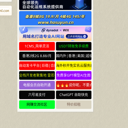
.com
fwfw.net
ikf.net
878.info
qq.md
lll.news
shaobi.com
1CMS_简单灵活
USDT转账免手续费
香港2核2G 8.88/月
国内外|香港|美国|超便宜云服务器
自动发卡平台|巨稳|合规
海外秒开免实名云服务器
全栈开发者聚集地 雷若社区 leiruo.com
免费享GPT模型AI生图
电报会员自助开通
🔥🔥🔥说你呢，不要点🔥🔥🔥
六号易支付
ChatGPT 自助快充
网赚交流社区
特价招租