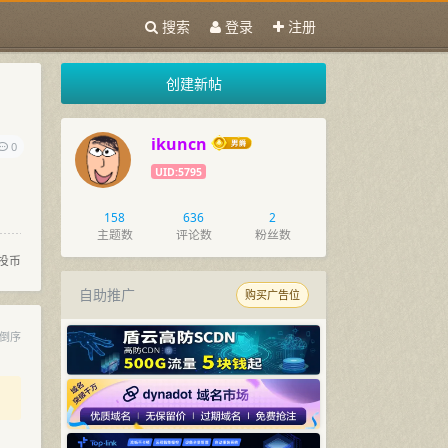
搜索
登录
注册
创建新帖
ikuncn
0
UID:5795
158
636
2
主题数
评论数
粉丝数
投币
自助推广
购买广告位
倒序