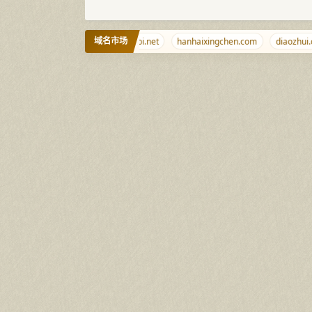
域名市场
g
wt.la
9999.info
shabi.net
hanhaixingchen.com
diaozhui.c