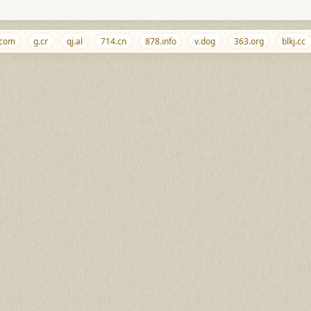
om
g.cr
qj.al
714.cn
878.info
v.dog
363.org
blkj.cc