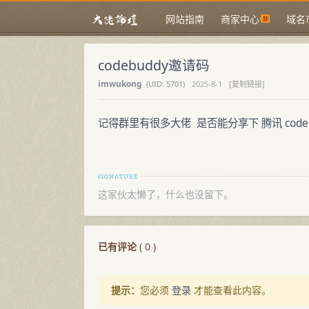
网站指南
商家中心
域名
codebuddy邀请码
imwukong
(
UID:
5701)
2025-8-1
[复制链接]
记得群里有很多大佬 是否能分享下 腾讯 codeb
这家伙太懒了，什么也没留下。
已有评论
(
0
)
提示：
您必须
登录
才能查看此内容。