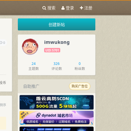
搜索
登录
注册
创建新帖
imwukong
0
UID:5701
24
326
0
主题数
评论数
粉丝数
投币
自助推广
购买广告位
倒序