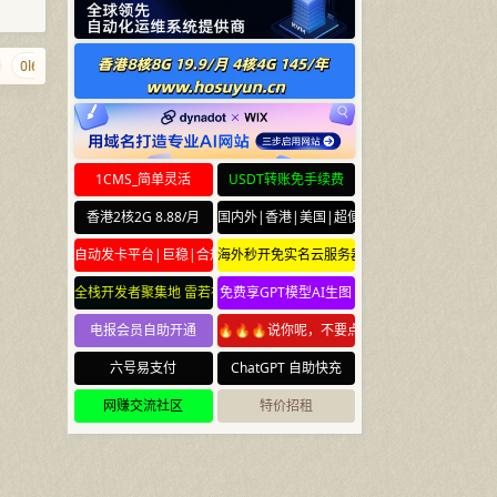
0l6.com
w.cr
blog.town
foo.foo
456789.com.cn
yeye.org
1CMS_简单灵活
USDT转账免手续费
香港2核2G 8.88/月
国内外|香港|美国|超便宜云服务器
自动发卡平台|巨稳|合规
海外秒开免实名云服务器
全栈开发者聚集地 雷若社区 leiruo.com
免费享GPT模型AI生图
电报会员自助开通
🔥🔥🔥说你呢，不要点🔥🔥🔥
六号易支付
ChatGPT 自助快充
网赚交流社区
特价招租