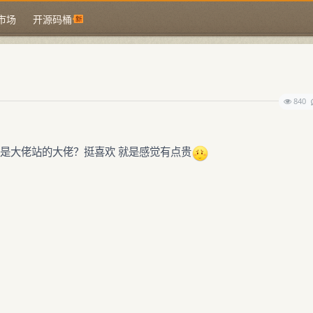
市场
开源码桶
840
是大佬站的大佬？挺喜欢 就是感觉有点贵