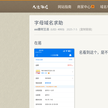
网站指南
商家中心
域名
字母域名求助
aa建材王总
(
UID:
4993)
2025-7-5
[复制链接]
在易
名看到这个，是不