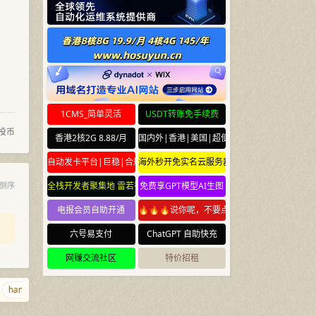
1CMS_简单灵活
USDT转账免手续费
投币
香港2核2G 8.88/月
国内外|香港|美国|超便宜云服务器
自动发卡平台|巨稳|合规
海外秒开免实名云服务器
倒序
全栈开发者聚集地 雷若社区 leiruo.com
免费享GPT模型AI生图
电报会员自助开通
🔥🔥🔥说你呢，不要点🔥🔥🔥
六号易支付
ChatGPT 自助快充
网赚交流社区
特价招租
hanhaixingchen.com
meta.yun
cuichan.com
agent.cm
shabi.net