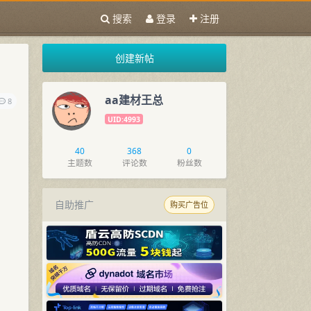
搜索
登录
注册
创建新帖
aa建材王总
8
UID:4993
40
368
0
主题数
评论数
粉丝数
自助推广
购买广告位