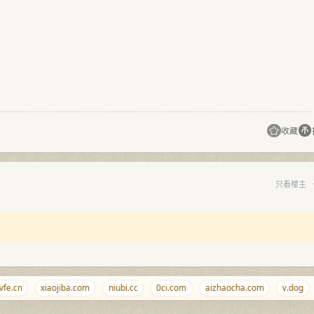
收藏
只看楼主
e.cn
xiaojiba.com
niubi.cc
0ci.com
aizhaocha.com
v.dog