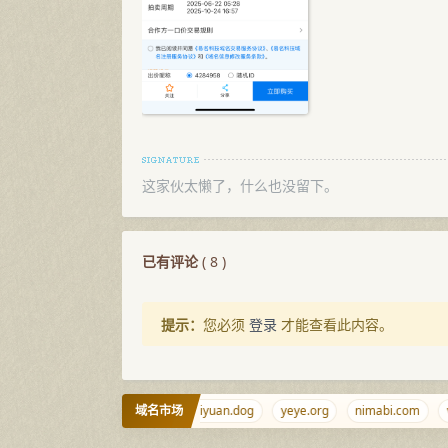
这家伙太懒了，什么也没留下。
已有评论
(
8
)
提示：
您必须
登录
才能查看此内容。
域名市场
vmdisk.com
iiww.net
ciyuan.dog
yeye.org
nimabi.com
vf