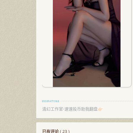
清幻工作室-速速投币助我翻盘👉🏻
已有评论
(
23
)