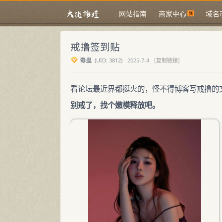
网站指南
商家中心
域名
戒撸签到贴
毒蛊
(
UID:
3812)
2025-7-4
[复制链接]
看论坛最近界都挺火的，怪不得博客写戒撸的
别戒了，找个嫩模释放吧。