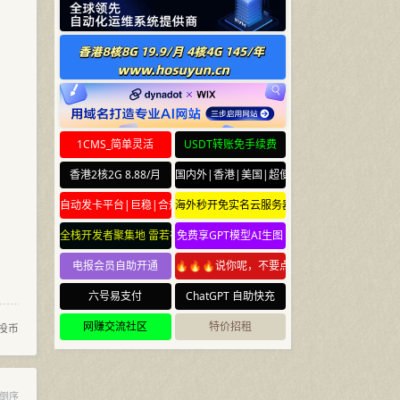
1CMS_简单灵活
USDT转账免手续费
香港2核2G 8.88/月
国内外|香港|美国|超便宜云服务器
自动发卡平台|巨稳|合规
海外秒开免实名云服务器
全栈开发者聚集地 雷若社区 leiruo.com
免费享GPT模型AI生图
电报会员自助开通
🔥🔥🔥说你呢，不要点🔥🔥🔥
六号易支付
ChatGPT 自助快充
网赚交流社区
特价招租
投币
倒序