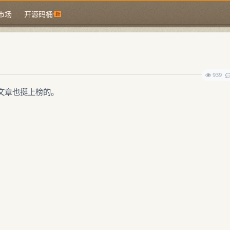
市场
开源码桶
939
文章也挺上榜的。