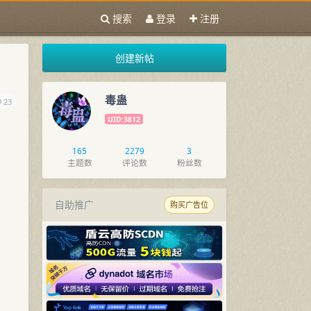
搜索
登录
注册
创建新帖
毒蛊
23
UID:3812
165
2279
3
主题数
评论数
粉丝数
自助推广
购买广告位