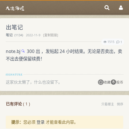
出笔记
笔记
(
1134)
2022-11-9
[复制链接]
1515
1
note.bj
300 出 ，发帖起 24 小时结束。无论是否卖出，卖
不出去便保留续费！
这家伙太懒了，什么也没留下。
收藏
投币
已有评论
(
1
)
只看楼主
倒序
提示：
您必须
登录
才能查看此内容。