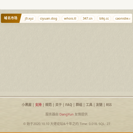
域名市场
niubi.cc
j9.xyz
ciyuan.dog
whois.tl
347.cn
blkj.cc
caonidie.c
小黑屋
|
支持
|
规范
|
关于
|
FAQ
|
群组
|
工具
|
友链
|
RSS
服务器由
DangYun
友情提供
© 始于2020.10.10
大佬论坛
&
十年之约
Time: 0.018, SQL: 27