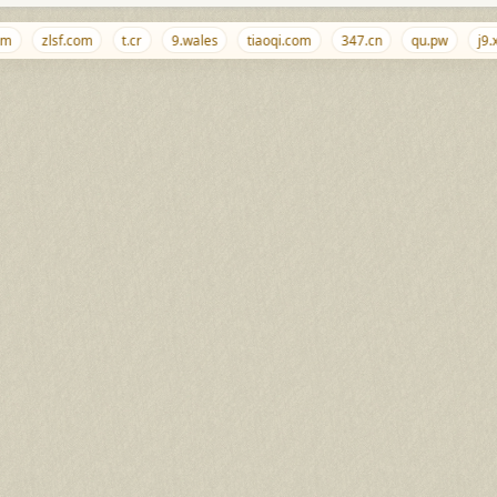
zlsf.com
t.cr
9.wales
tiaoqi.com
347.cn
qu.pw
j9.xyz