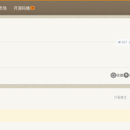
市场
开源码桶
667
收藏
只看楼主