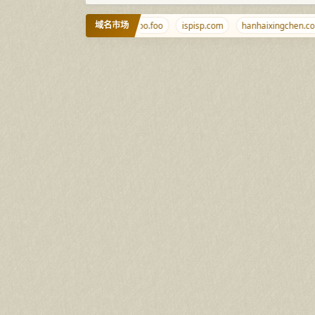
域名市场
Tiyumi.cn
m.cd
foo.foo
ispisp.com
hanhaixingchen.com