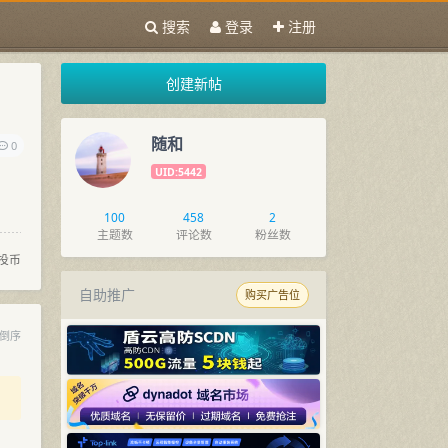
搜索
登录
注册
创建新帖
随和
0
UID:5442
100
458
2
主题数
评论数
粉丝数
投币
自助推广
购买广告位
倒序