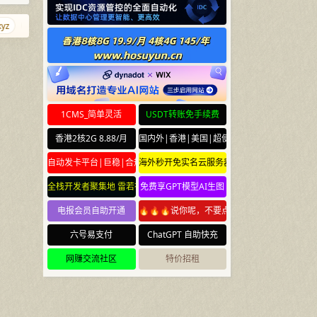
blog.town
zhuti.com
wwwww.com.cn
mofa.yun
qnmd.cn
1CMS_简单灵活
USDT转账免手续费
香港2核2G 8.88/月
国内外|香港|美国|超便宜云服务器
自动发卡平台|巨稳|合规
海外秒开免实名云服务器
全栈开发者聚集地 雷若社区 leiruo.com
免费享GPT模型AI生图
电报会员自助开通
🔥🔥🔥说你呢，不要点🔥🔥🔥
六号易支付
ChatGPT 自助快充
网赚交流社区
特价招租