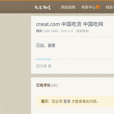
网站指南
商家中心
域名
cneat.com 中国吃货 中国吃网
随和
(
UID:
5442)
2025-5-27
[复制链接]
已出，谢谢
因为他 善
已有评论
(
0
)
提示：
您必须
登录
才能查看此内容。