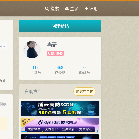
搜索
登录
注册
创建新帖
鸟哥
5
UID:1846
114
468
0
主题数
评论数
粉丝数
投币
自助推广
购买广告位
倒序