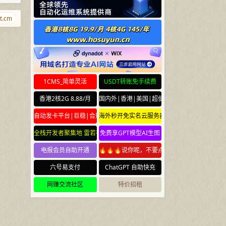
cm
w.cr
iiww.net
347.cn
ikf.net
ispisp.com
gmbh.gmbh
1CMS_简单灵活
USDT转账免手续费
香港2核2G 8.88/月
国内外|香港|美国|超便宜云服务器
自动发卡平台|巨稳|合规
海外秒开免实名云服务器
全栈开发者聚集地 雷若社区 leiruo.com
免费享GPT模型AI生图
电报会员自助开通
🔥🔥🔥说你呢，不要点🔥🔥🔥
六号易支付
ChatGPT 自助快充
网赚交流社区
特价招租