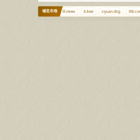
域名市场
ciyuan.ee
qjqj.net
lll.news
b.kiwi
ciyuan.dog
0l6.com