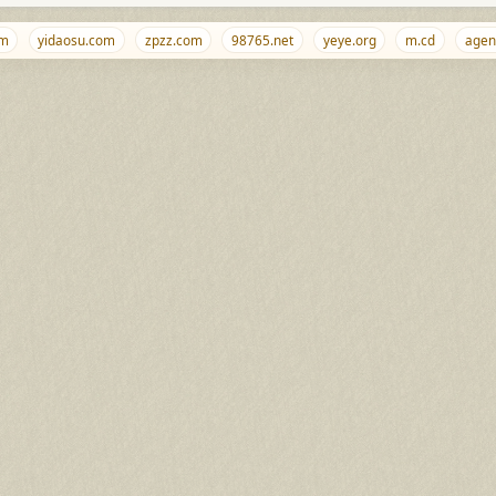
yidaosu.com
zpzz.com
98765.net
yeye.org
m.cd
agent.