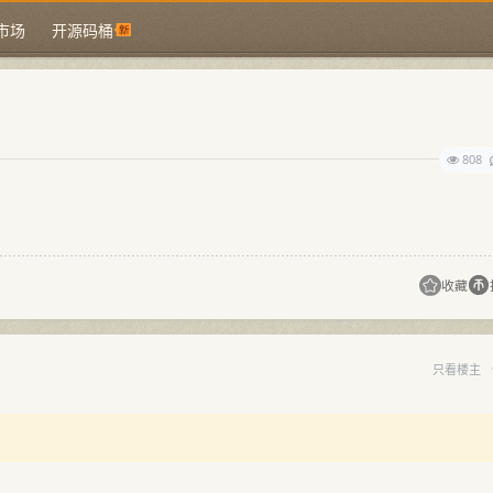
市场
开源码桶
808
收藏
只看楼主