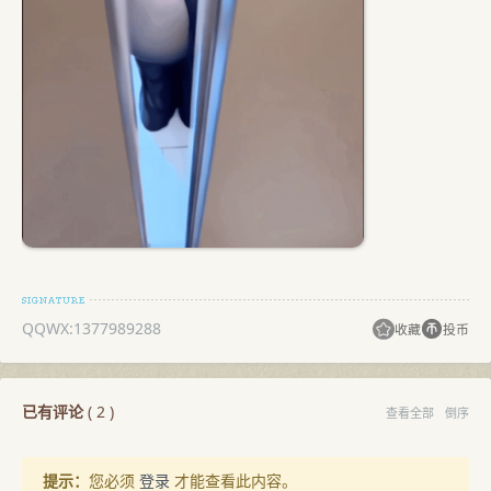
QQWX:1377989288
收藏
投币
已有评论
(
2
)
查看全部
倒序
提示：
您必须
登录
才能查看此内容。