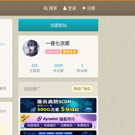
搜索
登录
注册
创建新帖
一夜七次郎
0
UID:520
赞助会员
335
2029
3
主题数
评论数
粉丝数
投币
自助推广
购买广告位
倒序