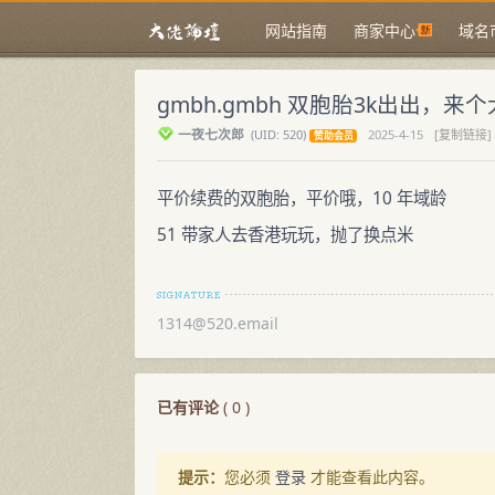
网站指南
商家中心
域名
gmbh.gmbh 双胞胎3k出出，来
一夜七次郎
(
UID:
520)
2025-4-15
[复制链接]
赞助会员
平价续费的双胞胎，平价哦，10 年域龄
51 带家人去香港玩玩，抛了换点米
1314@520.email
已有评论
(
0
)
提示：
您必须
登录
才能查看此内容。