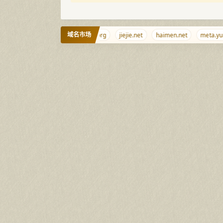
域名市场
isk.com
9999.info
lcann.org
jiejie.net
haimen.net
meta.yun