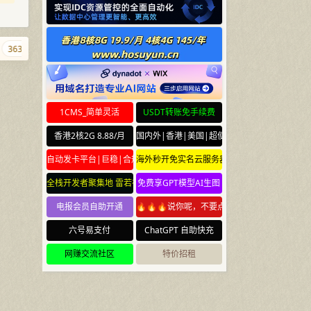
363.org
fwfw.net
yidaosu.com
9.wales
m.cd
caoliu.cn
ba
1CMS_简单灵活
USDT转账免手续费
香港2核2G 8.88/月
国内外|香港|美国|超便宜云服务器
自动发卡平台|巨稳|合规
海外秒开免实名云服务器
全栈开发者聚集地 雷若社区 leiruo.com
免费享GPT模型AI生图
电报会员自助开通
🔥🔥🔥说你呢，不要点🔥🔥🔥
六号易支付
ChatGPT 自助快充
网赚交流社区
特价招租