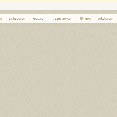
aishabi.com
ejqq.com
razeclaw.com
lll.news
arkdir.com