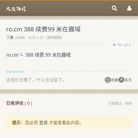
ro.cm 388 续费99 米在趣域
丁磊
(
2439)
2025-3-23
[复制链接]
766
0
ro.cm
388 续费 99 米在趣域
这家伙太懒了，什么也没留下。
收藏
投币
已有评论
(
0
)
只看楼主
倒序
提示：
您必须
登录
才能查看此内容。