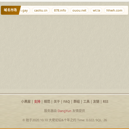
域名市场
t.cr
ciyuan.gay
caoliu.cn
878.info
ouou.net
wt.la
hhwh.com
小黑屋
|
支持
|
规范
|
关于
|
FAQ
|
群组
|
工具
|
友链
|
RSS
服务器由
DangYun
友情提供
© 始于2020.10.10
大佬论坛
&
十年之约
Time: 0.022, SQL: 26