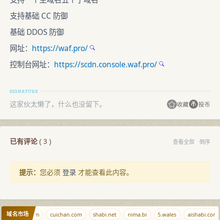
支持基础 CC 防御
基础 DDOS 防御
网址：
https://waf.pro/
控制台网址：
https://scdn.console.waf.pro/
这家伙太懒了，什么也没留下。
收藏
投币
已有评论
(
3
)
查看全部
倒序
提示：
您必须
登录
才能查看此内容。
域名市场
xiangyao.com
cuichan.com
shabi.net
nima.bi
5.wales
aishabi.com