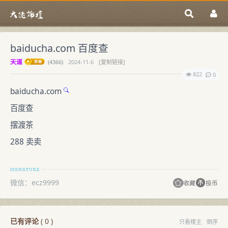
baiducha.com 百度查
天道
(
4366)
2024-11-6
[复制链接]
822
0
baiducha.com
百度查
摆渡茶
288 卖卖
微信：ecz9999
收藏
投币
已有评论
(
0
)
只看楼主
倒序