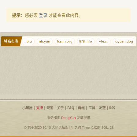
提示：
您必须
登录
才能查看此内容。
域名市场
iiww.net
nb.ci
nb.yun
lcann.org
878.info
vfe.cn
ciyuan.dog
小黑屋
|
支持
|
规范
|
关于
|
FAQ
|
群组
|
工具
|
友链
|
RSS
服务器由
DangYun
友情提供
© 始于2020.10.10
大佬论坛
&
十年之约
Time: 0.025, SQL: 28