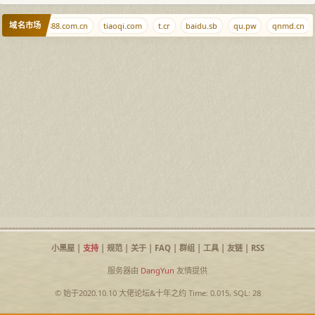
域名市场
.wales
08888.com.cn
tiaoqi.com
t.cr
baidu.sb
qu.pw
qnmd.cn
小黑屋
|
支持
|
规范
|
关于
|
FAQ
|
群组
|
工具
|
友链
|
RSS
服务器由
DangYun
友情提供
© 始于2020.10.10
大佬论坛
&
十年之约
Time: 0.015, SQL: 28