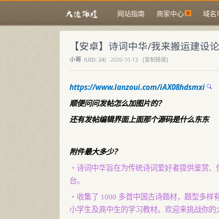
网站指南
商家中心
域名
【安卓】诗词中华/我来搬运建设
小哥
(
UID:
24)
2020-10-13
[复制链接]
https://www.lanzoui.com/iAX08hdsmxi
顺便问问发帖怎么加图片的？
还有发帖编辑界面上面那个源码是什么东东
附件最大多少？
・诗词中华旨在为传统诗词爱好者提供鉴赏、传
台。
・收集了 1000 多首中国古诗题材，题型
小学生及高中生的学习教材。欢迎来挑战你的