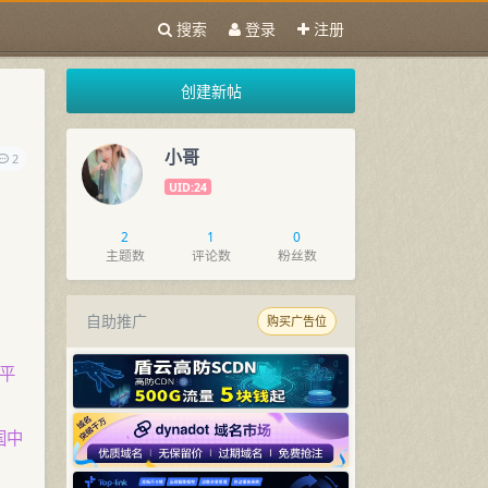
搜索
登录
注册
创建新帖
小哥
2
UID:24
2
1
0
主题数
评论数
粉丝数
自助推广
购买广告位
平
国中