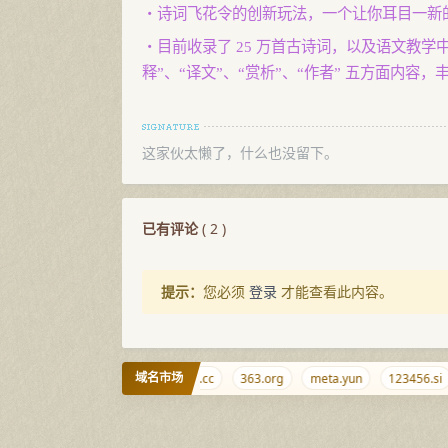
・诗词飞花令的创新玩法，一个让你耳目一新
・目前收录了 25 万首古诗词，以及语文教学
释”、“译文”、“赏析”、“作者” 五方面内
这家伙太懒了，什么也没留下。
已有评论
(
2
)
提示：
您必须
登录
才能查看此内容。
域名市场
xrr.net
shaobi.com
niubi.cc
363.org
meta.yun
123456.si