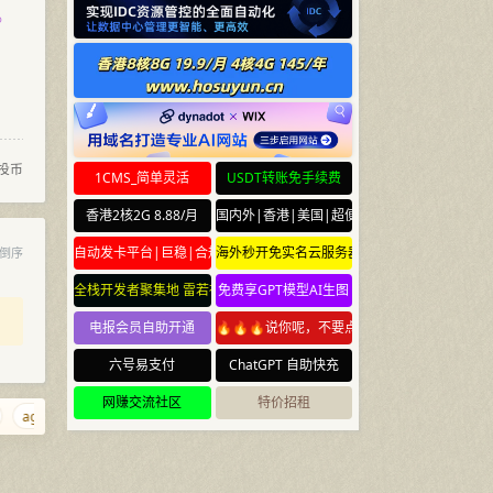
。
投币
1CMS_简单灵活
USDT转账免手续费
香港2核2G 8.88/月
国内外|香港|美国|超便宜云服务器
自动发卡平台|巨稳|合规
海外秒开免实名云服务器
倒序
全栈开发者聚集地 雷若社区 leiruo.com
免费享GPT模型AI生图
电报会员自助开通
🔥🔥🔥说你呢，不要点🔥🔥🔥
六号易支付
ChatGPT 自助快充
网赚交流社区
特价招租
agent.cm
ouou.net
wt.la
w.cr
nb.yun
ciyuan.gay
ejqq.