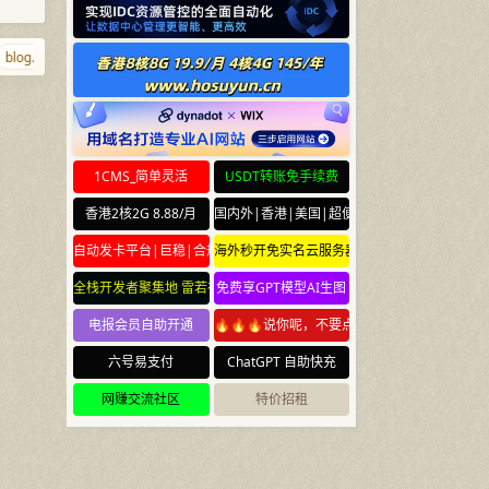
log.town
ciyuan.gay
xrr.net
diaozhui.com
chuilang.com
www.
1CMS_简单灵活
USDT转账免手续费
香港2核2G 8.88/月
国内外|香港|美国|超便宜云服务器
自动发卡平台|巨稳|合规
海外秒开免实名云服务器
全栈开发者聚集地 雷若社区 leiruo.com
免费享GPT模型AI生图
电报会员自助开通
🔥🔥🔥说你呢，不要点🔥🔥🔥
六号易支付
ChatGPT 自助快充
网赚交流社区
特价招租