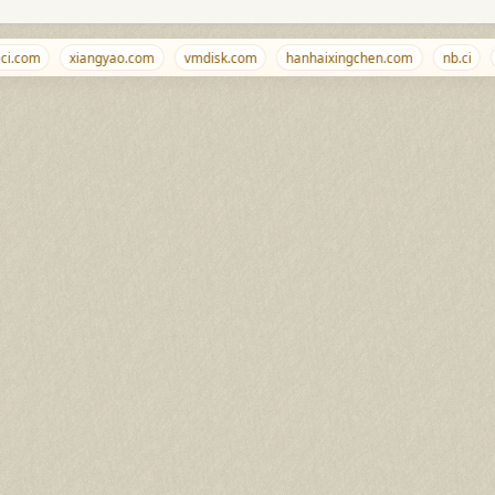
.com
xiangyao.com
vmdisk.com
hanhaixingchen.com
nb.ci
b