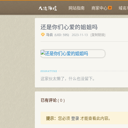
网站指南
商家中心
域名
还是你们心爱的姐姐吗
马云
(
UID:
595)
2023-11-13
[复制链接]
这家伙太懒了，什么也没留下。
已有评论
(
0
)
提示：
您必须
登录
才能查看此内容。