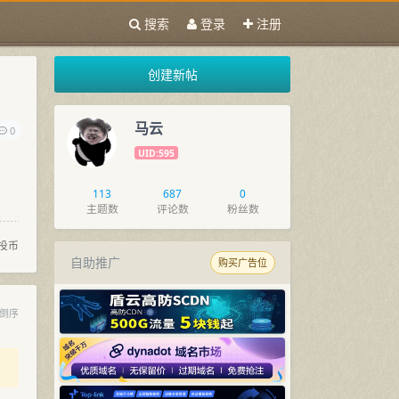
搜索
登录
注册
创建新帖
马云
0
UID:595
113
687
0
主题数
评论数
粉丝数
投币
自助推广
购买广告位
倒序