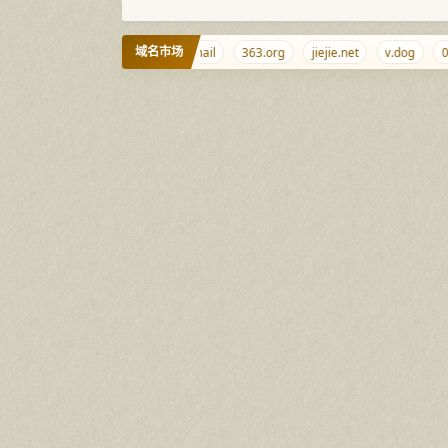
域名市场
m
localhost.ws
domain.email
363.org
jiejie.net
v.dog
0ci