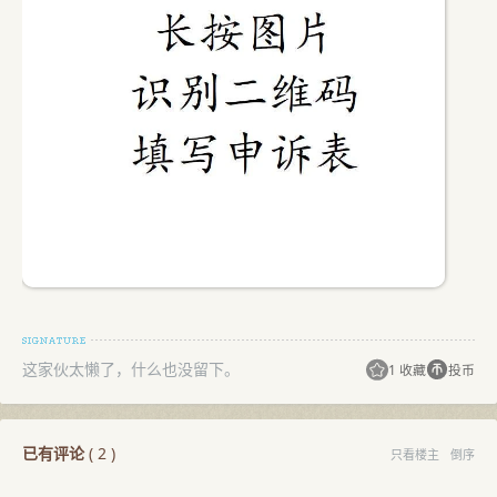
这家伙太懒了，什么也没留下。
1 收藏
投币
已有评论
(
2
)
只看楼主
倒序