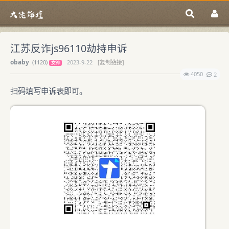
江苏反诈js96110劫持申诉
obaby
(
1120)
2023-9-22
[复制链接]
女神
4050
2
扫码填写申诉表即可。