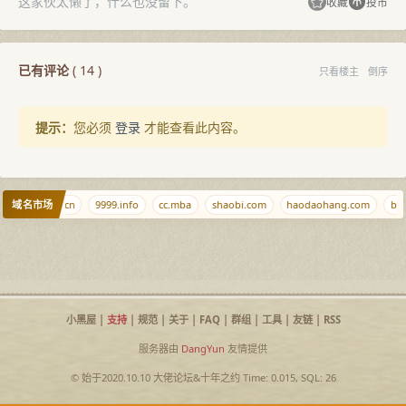
这家伙太懒了，什么也没留下。
收藏
投币
已有评论
(
14
)
只看楼主
倒序
提示：
您必须
登录
才能查看此内容。
域名市场
iu.cn
714.cn
9999.info
cc.mba
shaobi.com
haodaohang.com
b.k
小黑屋
|
支持
|
规范
|
关于
|
FAQ
|
群组
|
工具
|
友链
|
RSS
服务器由
DangYun
友情提供
© 始于2020.10.10
大佬论坛
&
十年之约
Time: 0.015, SQL: 26