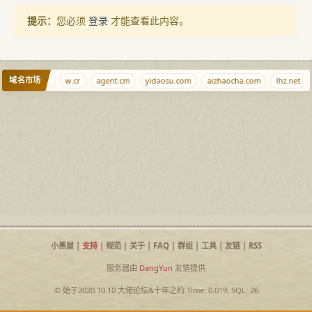
提示：
您必须
登录
才能查看此内容。
域名市场
a
363.org
w.cr
agent.cm
yidaosu.com
aizhaocha.com
lhz.net
小黑屋
|
支持
|
规范
|
关于
|
FAQ
|
群组
|
工具
|
友链
|
RSS
服务器由
DangYun
友情提供
© 始于2020.10.10
大佬论坛
&
十年之约
Time: 0.019, SQL: 26