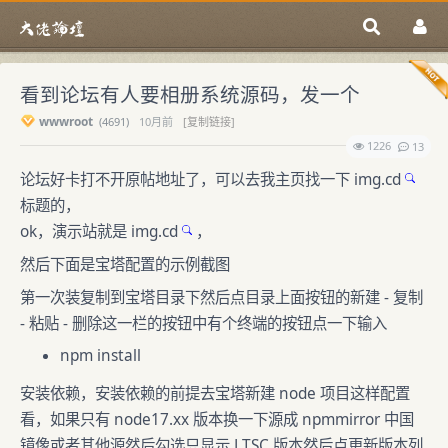
看到论坛有人要相册系统源码，发一个
wwwroot
(
4691)
10月前
[复制链接]
1226
13
论坛好卡打不开原帖地址了，可以去我主页找一下
img.cd
标题的，
ok，演示站就是
img.cd
，
然后下面是宝塔配置的示例截图
第一次装复制到宝塔目录下然后点目录上面按钮的新建 - 复制
- 粘贴 - 删除这一栏的按钮中有个终端的按钮点一下输入
npm install
安装依赖，安装依赖的前提去宝塔新建 node 项目这样配置
看，如果只有
node17.xx
版本换一下源成 npmmirror 中国
镜像或者其他源然后勾选只显示 LTSC 版本然后点更新版本列