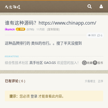
谁有这种源码？https://www.chinapp.com/
ikuncn
(
5795)
11月前
[复制链接]
869
6
这种品牌排行的 类似的也行。。搜了半天没搜到
综合性技术社区
高手社区 GAO.GS
欢迎您的加入！
收藏
投币
已有评论
(
6
)
只看楼主
正序
提示：
您必须
登录
才能查看此内容。