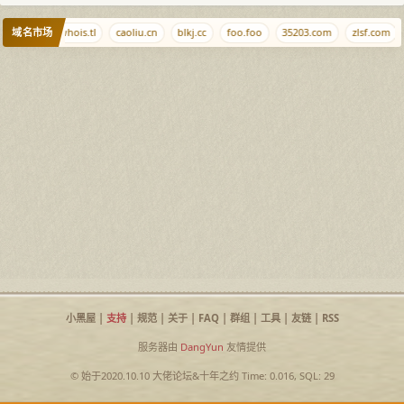
域名市场
0l6.com
whois.tl
caoliu.cn
blkj.cc
foo.foo
35203.com
zlsf.com
小黑屋
|
支持
|
规范
|
关于
|
FAQ
|
群组
|
工具
|
友链
|
RSS
服务器由
DangYun
友情提供
© 始于2020.10.10
大佬论坛
&
十年之约
Time: 0.016, SQL: 29