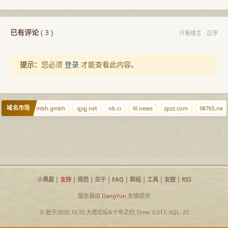
已有评论
(
3
)
只看楼主
正序
提示：
您必须
登录
才能查看此内容。
域名市场
ng.com
gmbh.gmbh
qjqj.net
nb.ci
lll.news
zpzz.com
98765.net
小黑屋
|
支持
|
规范
|
关于
|
FAQ
|
群组
|
工具
|
友链
|
RSS
服务器由
DangYun
友情提供
© 始于2020.10.10
大佬论坛
&
十年之约
Time: 0.017, SQL: 27