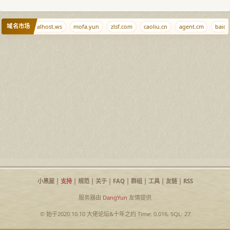
域名市场
456.si
localhost.ws
mofa.yun
zlsf.com
caoliu.cn
agent.cm
baidu
小黑屋
|
支持
|
规范
|
关于
|
FAQ
|
群组
|
工具
|
友链
|
RSS
服务器由
DangYun
友情提供
© 始于2020.10.10
大佬论坛
&
十年之约
Time: 0.016, SQL: 27