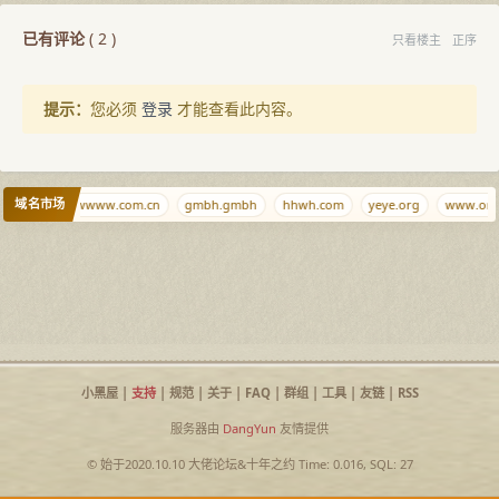
已有评论
(
2
)
只看楼主
正序
提示：
您必须
登录
才能查看此内容。
域名市场
nb.ci
wwwww.com.cn
gmbh.gmbh
hhwh.com
yeye.org
www.org
小黑屋
|
支持
|
规范
|
关于
|
FAQ
|
群组
|
工具
|
友链
|
RSS
服务器由
DangYun
友情提供
© 始于2020.10.10
大佬论坛
&
十年之约
Time: 0.016, SQL: 27