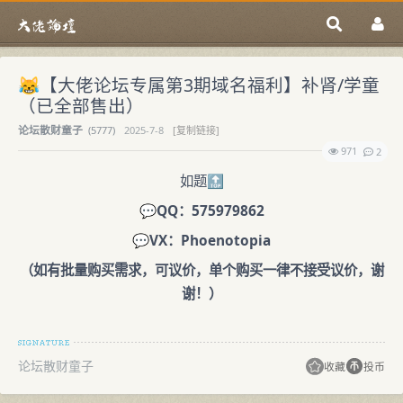
😹【大佬论坛专属第3期域名福利】补肾/学童
（已全部售出）
论坛散财童子
(
5777)
2025-7-8
[复制链接]
971
2
如题🔝
💬
QQ：575979862
💬
VX：Phoenotopia
（如有批量购买需求，可议价，单个购买一律不接受议价，谢
谢！）
论坛散财童子
收藏
投币