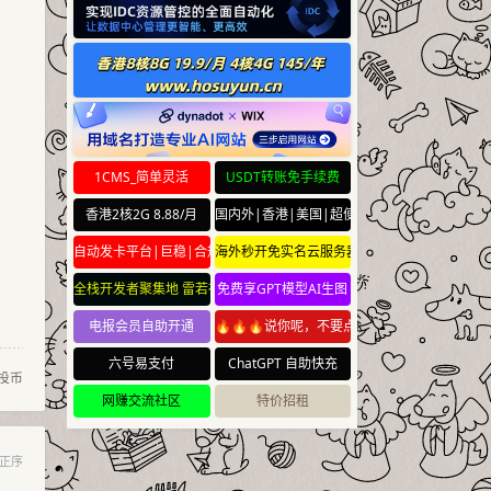
1CMS_简单灵活
USDT转账免手续费
香港2核2G 8.88/月
国内外|香港|美国|超便宜云服务器
自动发卡平台|巨稳|合规
海外秒开免实名云服务器
全栈开发者聚集地 雷若社区 leiruo.com
免费享GPT模型AI生图
电报会员自助开通
🔥🔥🔥说你呢，不要点🔥🔥🔥
六号易支付
ChatGPT 自助快充
投币
网赚交流社区
特价招租
正序