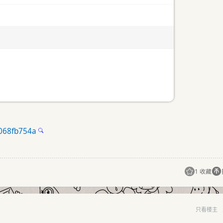
d068fb754a
1 收藏
只看楼主