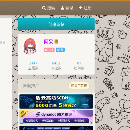
搜索
登录
注册
创建新帖
阿呆
5
UID:1
站长
2147
8452
81
主题数
评论数
粉丝数
自助推广
购买广告位