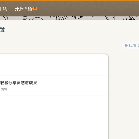
市场
开源码桶
盘
1378