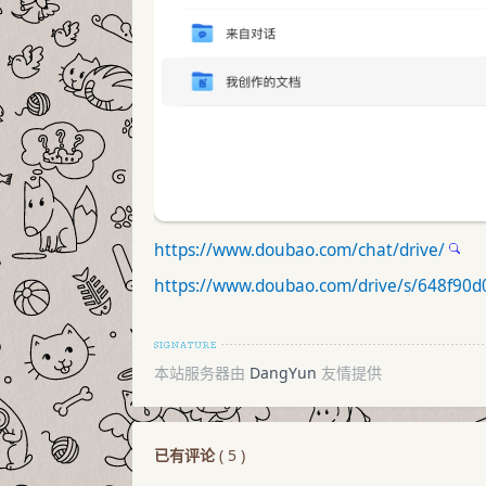
https://www.doubao.com/chat/drive/
https://www.doubao.com/drive/s/648f90
本站服务器由
DangYun
友情提供
已有评论
(
5
)