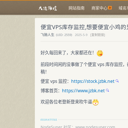
网站指南
商家中心
域名
便宜VPS库存监控,想要便宜小鸡
飞驰人生
(
UID:
2559)
2025-5-9
[复制链接]
好久每回来了，大家都还在！
前段时间闲的没事做了个便宜 vps 库存监控，
稿！
便宜 vps 监控：
https://stock.jzbk.net
博客首页：
https://www.jzbk.net
欢迎各位老登新登来吹牛逼
NodeSuper 社区：www.nodesuper.com