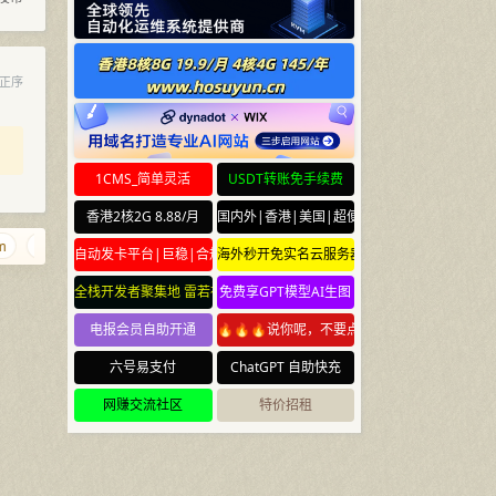
正序
1CMS_简单灵活
USDT转账免手续费
香港2核2G 8.88/月
国内外|香港|美国|超便宜云服务器
nn1.cn
blog.town
zhuti.com
diaozhui.com
caonidie.com
自动发卡平台|巨稳|合规
海外秒开免实名云服务器
全栈开发者聚集地 雷若社区 leiruo.com
免费享GPT模型AI生图
电报会员自助开通
🔥🔥🔥说你呢，不要点🔥🔥🔥
六号易支付
ChatGPT 自助快充
网赚交流社区
特价招租