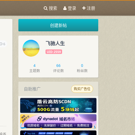
搜索
登录
注册
创建新帖
飞驰人生
6
UID:2559
4
66
0
主题数
评论数
粉丝数
自助推广
购买广告位
投币