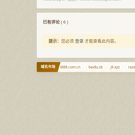
已有评论
(
6
)
提示：
您必须
登录
才能查看此内容。
域名市场
gmbh.gmbh
98765.net
08888.com.cn
baidu.sb
j9.xyz
razec