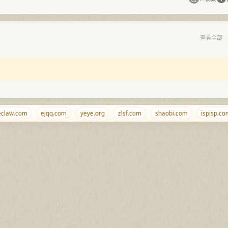
查看全部
law.com
ejqq.com
yeye.org
zlsf.com
shaobi.com
ispisp.com