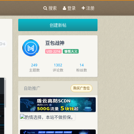
搜索
登录
注册
创建新帖
豆包战神
6
UID:2216
慷慨大义
249
1302
14
主题数
评论数
粉丝数
自助推广
购买广告位