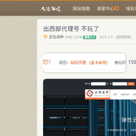
网站指南
商家中心
域名
出西部代理号 不玩了
豆包战神
(
UID:
2216)
2025-5-9
[复制链接]
慷慨大义
150