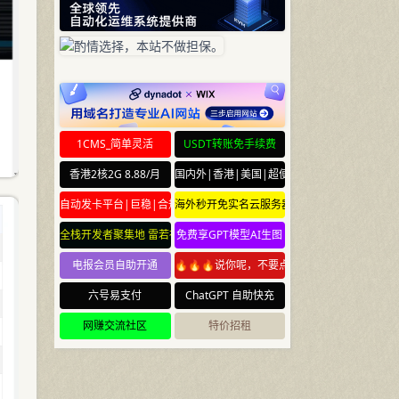
1CMS_简单灵活
USDT转账免手续费
香港2核2G 8.88/月
国内外|香港|美国|超便宜云服务器
自动发卡平台|巨稳|合规
海外秒开免实名云服务器
全栈开发者聚集地 雷若社区 leiruo.com
免费享GPT模型AI生图
电报会员自助开通
🔥🔥🔥说你呢，不要点🔥🔥🔥
六号易支付
ChatGPT 自助快充
网赚交流社区
特价招租