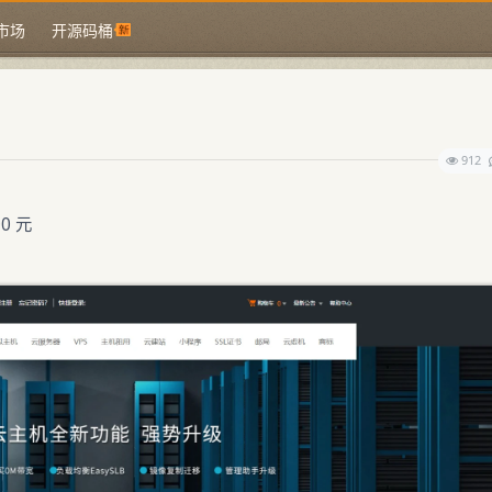
市场
开源码桶
912
0 元