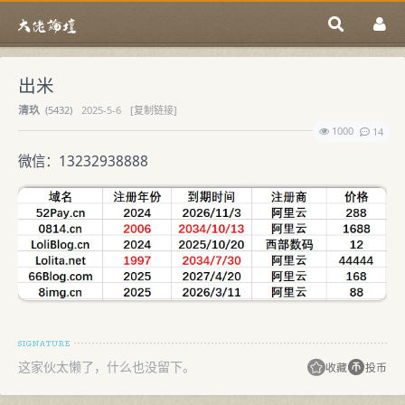
出米
清玖
(
5432)
2025-5-6
[复制链接]
1000
14
微信：13232938888
这家伙太懒了，什么也没留下。
收藏
投币