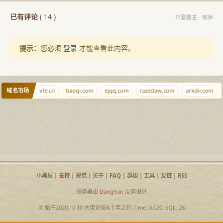
已有评论
(
14
)
只看楼主
倒序
提示：
您必须
登录
才能查看此内容。
域名市场
nb.yun
vfe.cn
tiaoqi.com
ejqq.com
razeclaw.com
arkdir.com
小黑屋
|
支持
|
规范
|
关于
|
FAQ
|
群组
|
工具
|
友链
|
RSS
服务器由
DangYun
友情提供
© 始于2020.10.10
大佬论坛
&
十年之约
Time: 0.020, SQL: 26