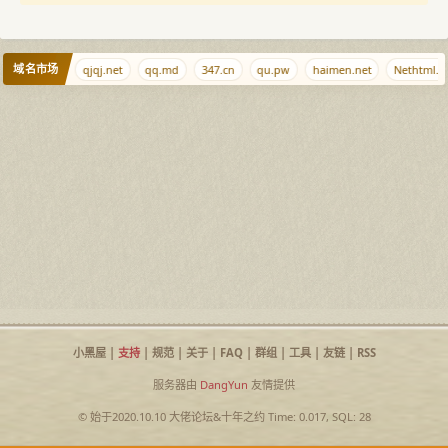
域名市场
nn1.cn
qjqj.net
qq.md
347.cn
qu.pw
haimen.net
Nethtml.c
小黑屋
|
支持
|
规范
|
关于
|
FAQ
|
群组
|
工具
|
友链
|
RSS
服务器由
DangYun
友情提供
© 始于2020.10.10
大佬论坛
&
十年之约
Time: 0.017, SQL: 28