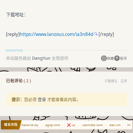
下载地址：
[reply]
https://www.lanzous.com/ia3n84d
[/reply]
本站服务器由
DangYun
友情提供
收藏
投币
已有评论
(
2
)
只看楼主
正序
提示：
您必须
登录
才能查看此内容。
域名市场
img.vg
metaverse.by
agiqr.com
❌.uz
caonidie.com
dan.cm
hh-