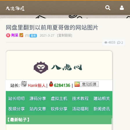
网盘里翻到以前用夏哥做的网站图片
阿呆
(
1)
2021-3-27
[复制链接]
站长
4833
2