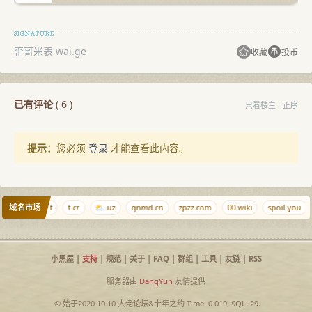
歪哥米表 wai.ge
收藏
投币
已有评论
(
6
)
只看楼主
正序
提示：
您必须
登录
才能查看此内容。
域名市场
l
ouou.net
t.cr
⛅.uz
qnmd.cn
zpzz.com
00.wiki
spoil.you
小黑屋
|
支持
|
规范
|
关于
|
FAQ
|
群组
|
工具
|
友链
|
RSS
服务器由
DangYun
友情提供
© 始于2020.10.10
大佬论坛
&
十年之约
Time: 0.019, SQL: 29