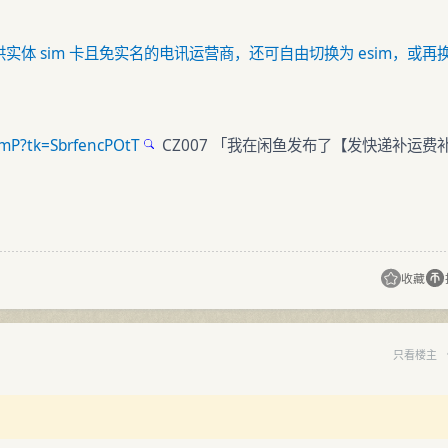
一提供实体 sim 卡且免实名的电讯运营商，还可自由切换为 esim，或再
IBmP?tk=SbrfencPOtT
CZ007 「我在闲鱼发布了【发快递补运费
收藏
只看楼主