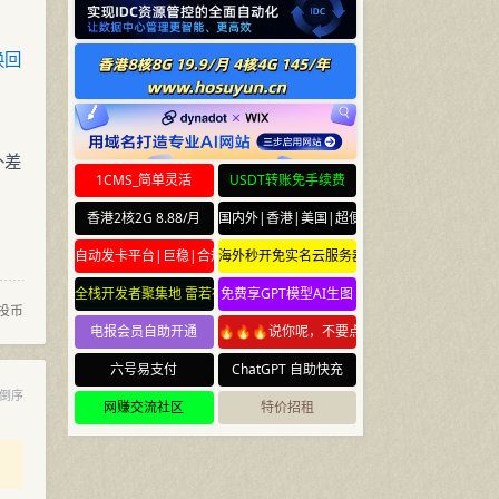
换回
补差
1CMS_简单灵活
USDT转账免手续费
香港2核2G 8.88/月
国内外|香港|美国|超便宜云服务器
自动发卡平台|巨稳|合规
海外秒开免实名云服务器
全栈开发者聚集地 雷若社区 leiruo.com
免费享GPT模型AI生图
投币
电报会员自助开通
🔥🔥🔥说你呢，不要点🔥🔥🔥
六号易支付
ChatGPT 自助快充
倒序
网赚交流社区
特价招租