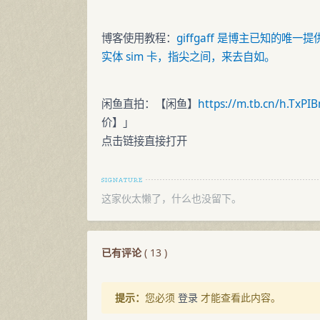
博客使用教程：
giffgaff 是博主已知的唯
实体 sim 卡，指尖之间，来去自如。
闲鱼直拍：【闲鱼】
https://m.tb.cn/h.TxP
价】」
点击链接直接打开
这家伙太懒了，什么也没留下。
已有评论
(
13
)
提示：
您必须
登录
才能查看此内容。