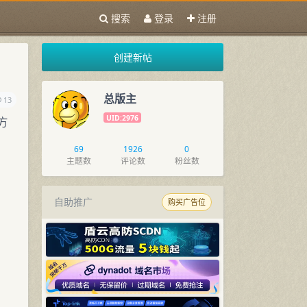
搜索
登录
注册
创建新帖
总版主
13
UID:2976
方
69
1926
0
主题数
评论数
粉丝数
自助推广
购买广告位