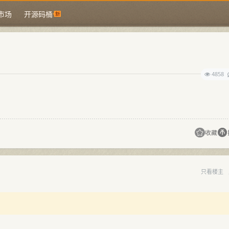
市场
开源码桶
4858
收藏
只看楼主