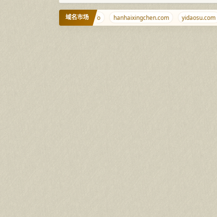
域名市场
i.net
ciyuan.gay
9999.info
hanhaixingchen.com
yidaosu.com