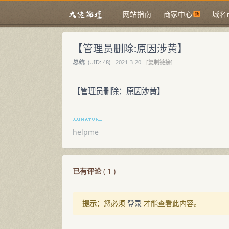
网站指南
商家中心
域名
【管理员删除:原因涉黄】
总统
(
UID:
48)
2021-3-20
[复制链接]
【管理员删除：原因涉黄】
helpme
已有评论
(
1
)
提示：
您必须
登录
才能查看此内容。