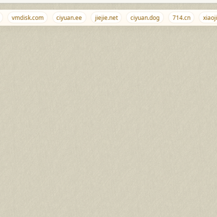
vmdisk.com
ciyuan.ee
jiejie.net
ciyuan.dog
714.cn
xiaojib