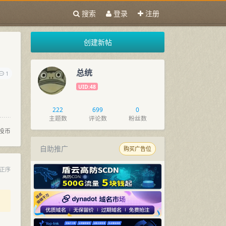
搜索
登录
注册
创建新帖
总统
1
UID:48
222
699
0
主题数
评论数
粉丝数
投币
自助推广
购买广告位
正序