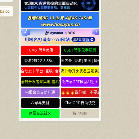
a.com
tiaoqi.com
xiangyao.com
diaozhui.com
j9.xyz
mofa.yu
1CMS_简单灵活
USDT转账免手续费
香港2核2G 8.88/月
国内外|香港|美国|超便宜云服务器
自动发卡平台|巨稳|合规
海外秒开免实名云服务器
全栈开发者聚集地 雷若社区 leiruo.com
免费享GPT模型AI生图
电报会员自助开通
🔥🔥🔥说你呢，不要点🔥🔥🔥
六号易支付
ChatGPT 自助快充
网赚交流社区
特价招租