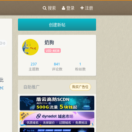
搜索
登录
注册
创建新帖
奶狗
0
UID:4838
237
841
1
主题数
评论数
粉丝数
，
此
自助推广
ec
购买广告位