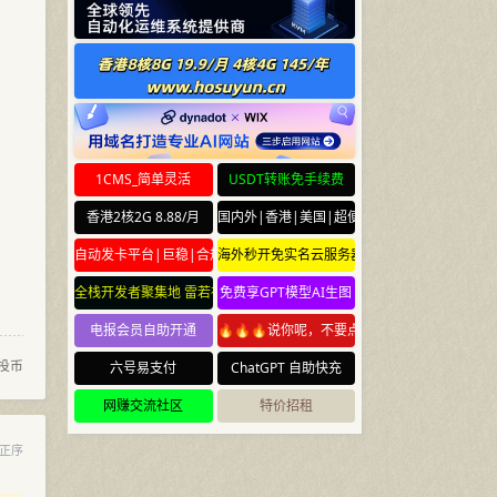
1CMS_简单灵活
USDT转账免手续费
香港2核2G 8.88/月
国内外|香港|美国|超便宜云服务器
自动发卡平台|巨稳|合规
海外秒开免实名云服务器
全栈开发者聚集地 雷若社区 leiruo.com
免费享GPT模型AI生图
电报会员自助开通
🔥🔥🔥说你呢，不要点🔥🔥🔥
投币
六号易支付
ChatGPT 自助快充
网赚交流社区
特价招租
正序