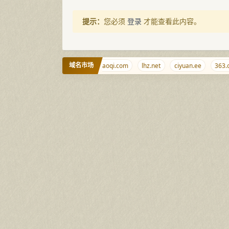
提示：
您必须
登录
才能查看此内容。
域名市场
.info
saobi.net
g.cr
tiaoqi.com
lhz.net
ciyuan.ee
363.or