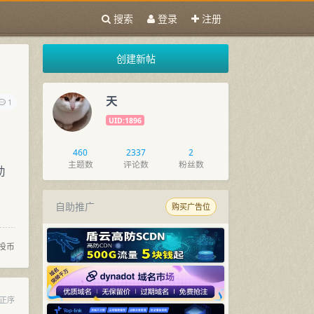
搜索
登录
注册
创建新帖
天
1
UID:1896
460
2337
2
主题数
评论数
粉丝数
助
自助推广
购买广告位
投币
正序