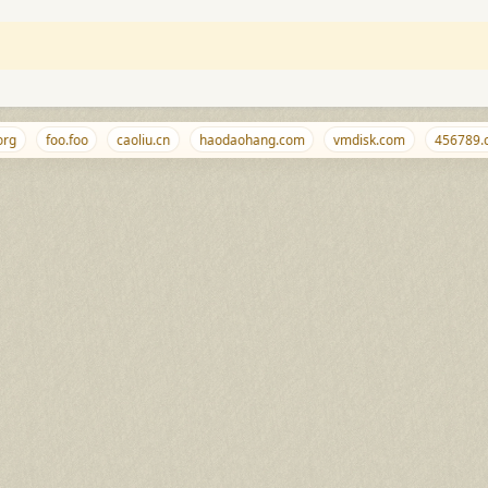
g
foo.foo
caoliu.cn
haodaohang.com
vmdisk.com
456789.co