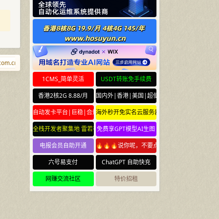
m.cn
blog.town
shaobi.com
blkj.cc
wwwww.com.cn
cuichan.
1CMS_简单灵活
USDT转账免手续费
香港2核2G 8.88/月
国内外|香港|美国|超便宜云服务器
自动发卡平台|巨稳|合规
海外秒开免实名云服务器
全栈开发者聚集地 雷若社区 leiruo.com
免费享GPT模型AI生图
电报会员自助开通
🔥🔥🔥说你呢，不要点🔥🔥🔥
六号易支付
ChatGPT 自助快充
网赚交流社区
特价招租