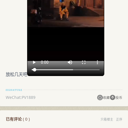
放松几天吧
WeChat:PV1889
收藏
投币
已有评论
(
0
)
只看楼主
正序