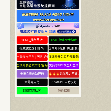
1CMS_简单灵活
USDT转账免手续费
香港2核2G 8.88/月
国内外|香港|美国|超便宜云服务器
自动发卡平台|巨稳|合规
海外秒开免实名云服务器
全栈开发者聚集地 雷若社区 leiruo.com
免费享GPT模型AI生图
电报会员自助开通
🔥🔥🔥说你呢，不要点🔥🔥🔥
六号易支付
ChatGPT 自助快充
网赚交流社区
特价招租