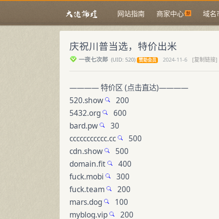
网站指南
商家中心
域名
庆祝川普当选，特价出米
一夜七次郎
(
UID:
520)
2024-11-6
[复制链接]
赞助会员
———— 特价区 (点击直达)————
520.show
200
5432.org
600
bard.pw
30
ccccccccccc.cc
500
cdn.show
500
domain.fit
400
fuck.mobi
300
fuck.team
200
mars.dog
100
myblog.vip
200