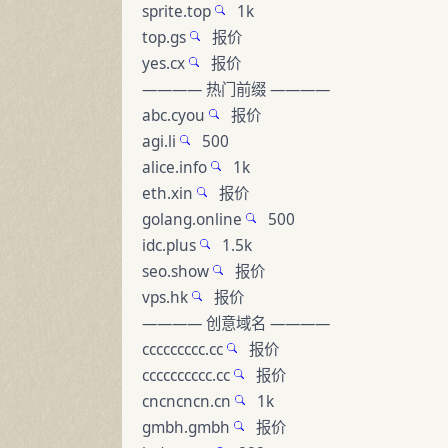
sprite.top
1k
top.gs
报价
yes.cx
报价
———— 热门前缀 ————
abc.cyou
报价
agi.li
500
alice.info
1k
eth.xin
报价
golang.online
500
idc.plus
1.5k
seo.show
报价
vps.hk
报价
———— 创意域名 ————
ccccccccc.cc
报价
cccccccccc.cc
报价
cncncncn.cn
1k
gmbh.gmbh
报价