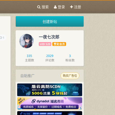
搜索
登录
注册
创建新帖
一夜七次郎
1
UID:520
赞助会员
335
2029
3
主题数
评论数
粉丝数
自助推广
购买广告位