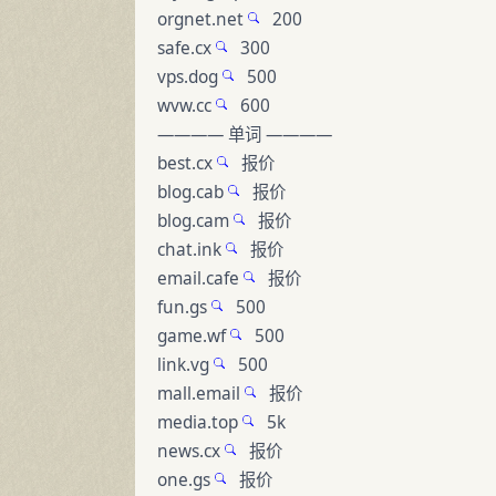
orgnet.net
200
safe.cx
300
vps.dog
500
wvw.cc
600
———— 单词 ————
best.cx
报价
blog.cab
报价
blog.cam
报价
chat.ink
报价
email.cafe
报价
fun.gs
500
game.wf
500
link.vg
500
mall.email
报价
media.top
5k
news.cx
报价
one.gs
报价