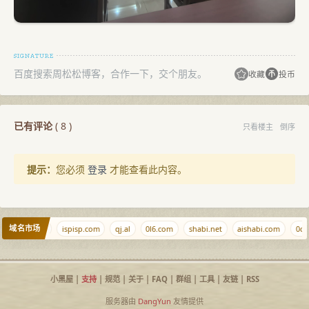
百度搜索周松松博客，合作一下，交个朋友。
收藏
投币
已有评论
(
8
)
只看楼主
倒序
提示：
您必须
登录
才能查看此内容。
域名市场
Nethtml.com
ispisp.com
qj.al
0l6.com
shabi.net
aishabi.com
0ci.
小黑屋
|
支持
|
规范
|
关于
|
FAQ
|
群组
|
工具
|
友链
|
RSS
服务器由
DangYun
友情提供