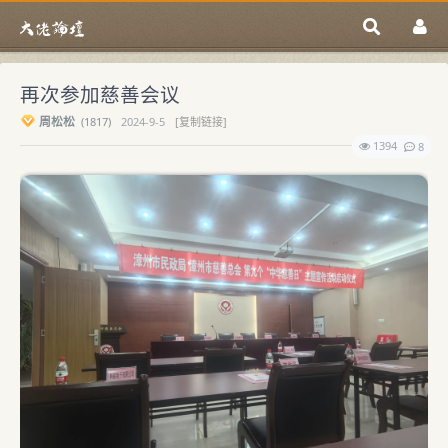
再次参加慈善会议
周松松
(
1817)
2024-9-5
[复制链接]
1394
8