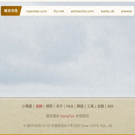
域名市场
0ci.com
razeclaw.com
lhz.net
aizhaocha.com
baidu.sb
wwwww.c
小黑屋
|
支持
|
规范
|
关于
|
FAQ
|
群组
|
工具
|
友链
|
RSS
服务器由
DangYun
友情提供
© 始于2020.10.10
大佬论坛
&
十年之约
Time: 0.019, SQL: 32