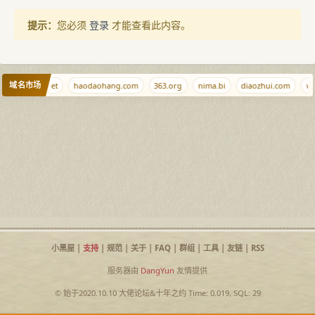
提示：
您必须
登录
才能查看此内容。
域名市场
oo
saobi.net
haodaohang.com
363.org
nima.bi
diaozhui.com
w.
小黑屋
|
支持
|
规范
|
关于
|
FAQ
|
群组
|
工具
|
友链
|
RSS
服务器由
DangYun
友情提供
© 始于2020.10.10
大佬论坛
&
十年之约
Time: 0.019, SQL: 29