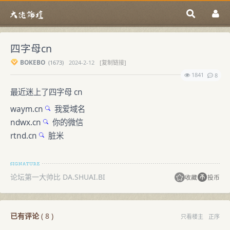
四字母cn
BOKEBO
(
1673)
2024-2-12
[复制链接]
1841
8
最近迷上了四字母 cn
waym.cn
我爱域名
ndwx.cn
你的微信
rtnd.cn
脏米
论坛第一大帅比 DA.SHUAI.BI
收藏
投币
已有评论
(
8
)
只看楼主
正序