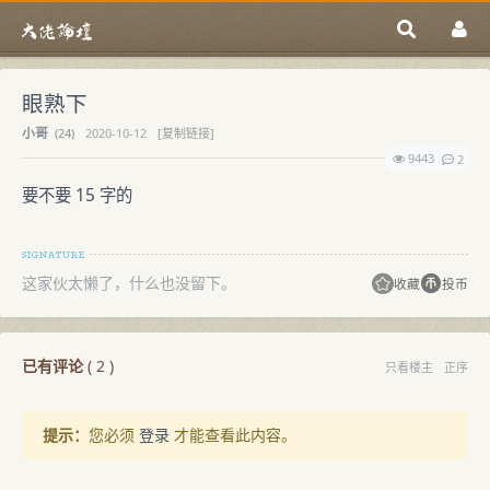
眼熟下
小哥
(
24)
2020-10-12
[复制链接]
9443
2
要不要 15 字的
这家伙太懒了，什么也没留下。
收藏
投币
已有评论
(
2
)
只看楼主
正序
提示：
您必须
登录
才能查看此内容。