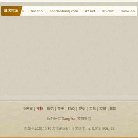
域名市场
xiaojiba.com
foo.foo
haodaohang.com
ikf.net
0l6.com
www.org.
小黑屋
|
支持
|
规范
|
关于
|
FAQ
|
群组
|
工具
|
友链
|
RSS
服务器由
DangYun
友情提供
© 始于2020.10.10
大佬论坛
&
十年之约
Time: 0.019, SQL: 28