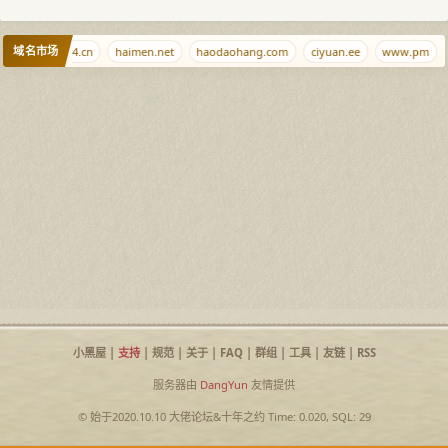
域名市场
bi.com
714.cn
haimen.net
haodaohang.com
ciyuan.ee
www.pm
小黑屋
|
支持
|
规范
|
关于
|
FAQ
|
群组
|
工具
|
友链
|
RSS
服务器由
DangYun
友情提供
© 始于2020.10.10
大佬论坛
&
十年之约
Time: 0.020, SQL: 29