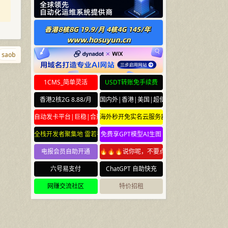
obi.net
aishabi.com
b.kiwi
diaozhui.com
347.cn
tiaoqi.com
1CMS_简单灵活
USDT转账免手续费
香港2核2G 8.88/月
国内外|香港|美国|超便宜云服务器
自动发卡平台|巨稳|合规
海外秒开免实名云服务器
全栈开发者聚集地 雷若社区 leiruo.com
免费享GPT模型AI生图
电报会员自助开通
🔥🔥🔥说你呢，不要点🔥🔥🔥
六号易支付
ChatGPT 自助快充
网赚交流社区
特价招租