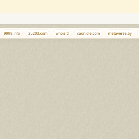
9999.info
35203.com
whois.tl
caonidie.com
metaverse.by
sa