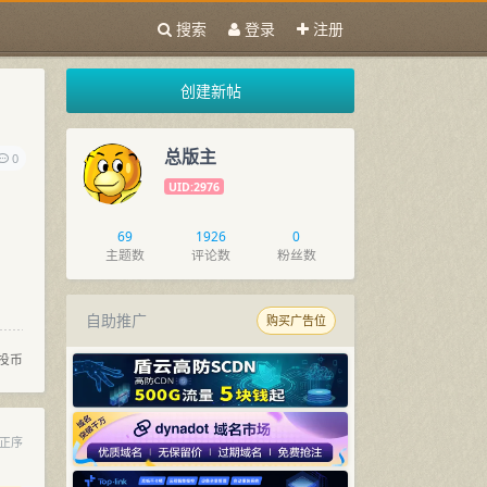
搜索
登录
注册
创建新帖
总版主
0
UID:2976
69
1926
0
主题数
评论数
粉丝数
自助推广
购买广告位
投币
正序