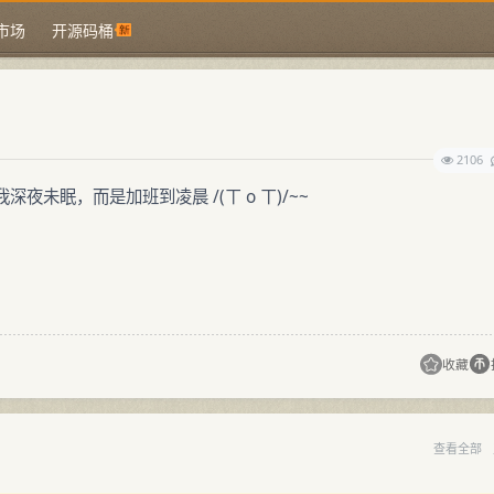
市场
开源码桶
2106
未眠，而是加班到凌晨 /(ㄒ o ㄒ)/~~
收藏
查看全部