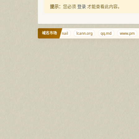
提示：
您必须
登录
才能查看此内容。
域名市场
haodaohang.com
domain.email
lcann.org
qq.md
www.pm