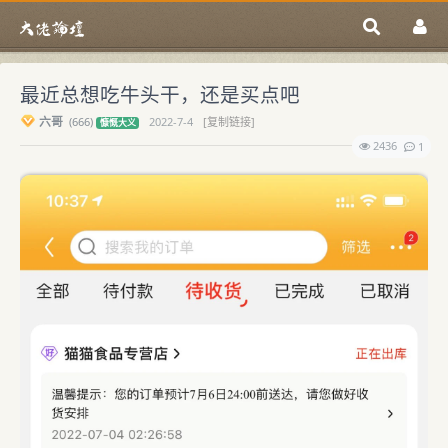
最近总想吃牛头干，还是买点吧
六哥
(
666)
2022-7-4
[复制链接]
慷慨大义
2436
1