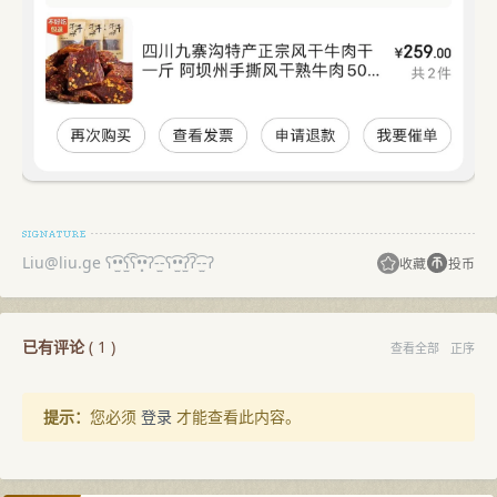
Liu@liu.ge
ʕ•̫͡•ʕ̫͡ʕ•͓͡•ʔ-̫͡-ʕ•̫͡•ʔ̫͡ʔ-̫͡-ʔ
收藏
投币
已有评论
(
1
)
查看全部
正序
提示：
您必须
登录
才能查看此内容。