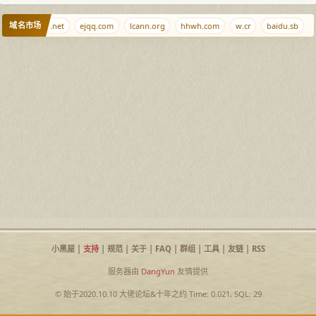
域名市场
ee
haimen.net
ejqq.com
lcann.org
hhwh.com
w.cr
baidu.sb
小黑屋
|
支持
|
规范
|
关于
|
FAQ
|
群组
|
工具
|
友链
|
RSS
服务器由
DangYun
友情提供
© 始于2020.10.10
大佬论坛
&
十年之约
Time: 0.021, SQL: 29