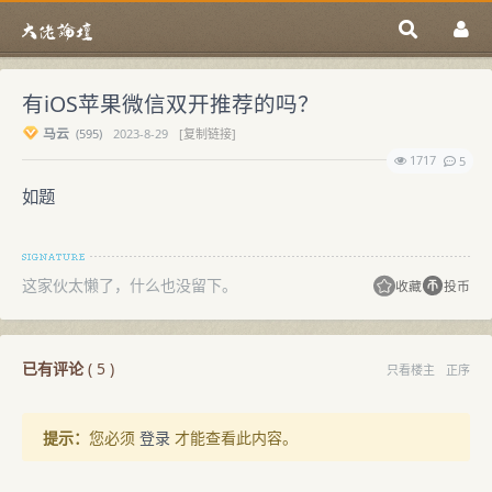
有iOS苹果微信双开推荐的吗？
马云
(
595)
2023-8-29
[复制链接]
1717
5
如题
这家伙太懒了，什么也没留下。
收藏
投币
已有评论
(
5
)
只看楼主
正序
提示：
您必须
登录
才能查看此内容。