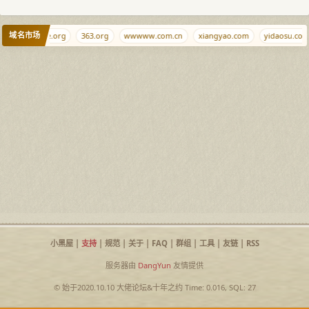
域名市场
g.cr
yeye.org
363.org
wwwww.com.cn
xiangyao.com
yidaosu.com
小黑屋
|
支持
|
规范
|
关于
|
FAQ
|
群组
|
工具
|
友链
|
RSS
服务器由
DangYun
友情提供
© 始于2020.10.10
大佬论坛
&
十年之约
Time: 0.016, SQL: 27