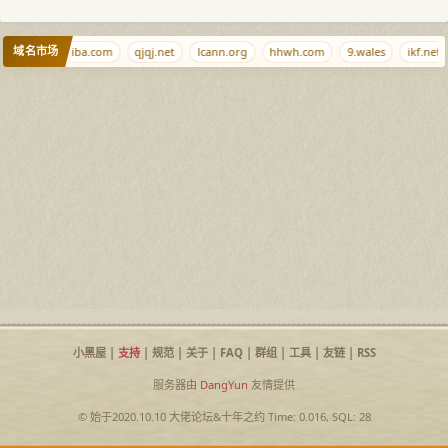
域名市场
ales
xiaojiba.com
qjqj.net
lcann.org
hhwh.com
9.wales
ikf.net
小黑屋
|
支持
|
规范
|
关于
|
FAQ
|
群组
|
工具
|
友链
|
RSS
服务器由
DangYun
友情提供
© 始于2020.10.10
大佬论坛
&
十年之约
Time: 0.016, SQL: 28