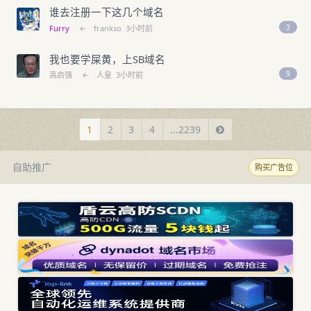
谁去注册一下这几个域名
3
Furry
←
frankso
3小时前
我也要学屎黄，上SB域名
9
高启强
←
人皇
3小时前
1
2
3
4
...2239
自助推广
购买广告位