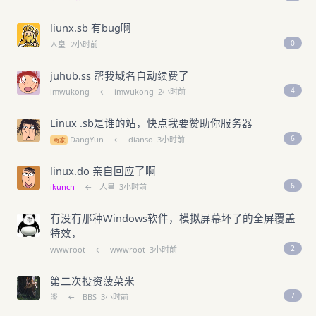
liunx.sb 有bug啊
0
人皇
2小时前
juhub.ss 帮我域名自动续费了
4
imwukong
←
imwukong
2小时前
Linux .sb是谁的站，快点我要赞助你服务器
6
DangYun
←
dianso
3小时前
商家
linux.do 亲自回应了啊
6
ikuncn
←
人皇
3小时前
有没有那种Windows软件，模拟屏幕坏了的全屏覆盖
特效，
2
wwwroot
←
wwwroot
3小时前
第二次投资菠菜米
7
淡
←
BBS
3小时前