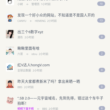
10
小树
←
管埋员
1小时前
发现一个好小众的网站，不知道是不是国人开的
13
CANYU
←
HEMING
2小时前
出三个6数字xyz
0
清玖
2小时前
瞅瞅里面有啥
2
六哥
←
idou
2小时前
红V达人hongV.com
0
全球云数据
2小时前
昨天大家都煮新米了吗？拿出来晒一晒
0
BBS
2小时前
“.SB 2.0——元宇宙域名，先到先得，错过这个车牛子
拍断！
6
明明下落不明
←
BBS
2小时前