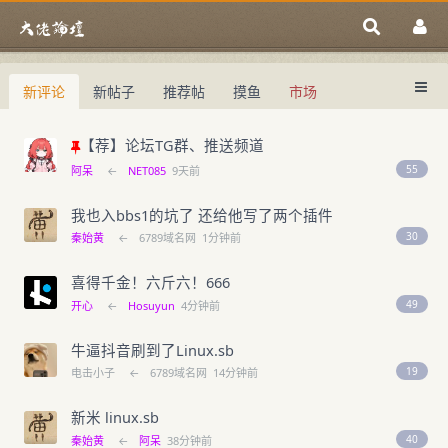
新评论
新帖子
推荐帖
摸鱼
市场
中国域名论坛
大佬论坛专注域名交易、域名投资、域名
中国域名论坛
域名交易指南
域名投资入门
【荐】论坛TG群、推送频道
55
阿呆
←
NET085
9天前
我也入bbs1的坑了 还给他写了两个插件
30
秦始黄
←
6789域名网
1分钟前
喜得千金！六斤六！666
49
开心
←
Hosuyun
4分钟前
牛逼抖音刷到了Linux.sb
19
电击小子
←
6789域名网
14分钟前
新米 linux.sb
40
秦始黄
←
阿呆
38分钟前