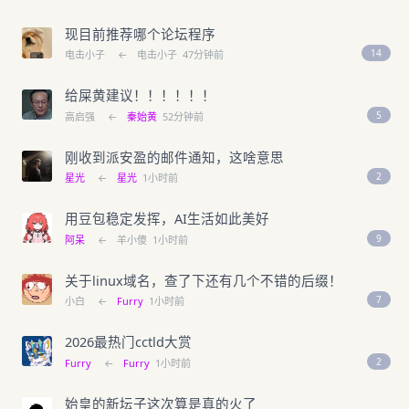
现目前推荐哪个论坛程序
14
电击小子
←
电击小子
47分钟前
给屎黄建议！！！！！！
5
高启强
←
秦始黄
52分钟前
刚收到派安盈的邮件通知，这啥意思
2
星光
←
星光
1小时前
用豆包稳定发挥，AI生活如此美好
9
阿呆
←
羊小傻
1小时前
关于linux域名，查了下还有几个不错的后缀！
7
小白
←
Furry
1小时前
2026最热门cctld大赏
2
Furry
←
Furry
1小时前
始皇的新坛子这次算是真的火了