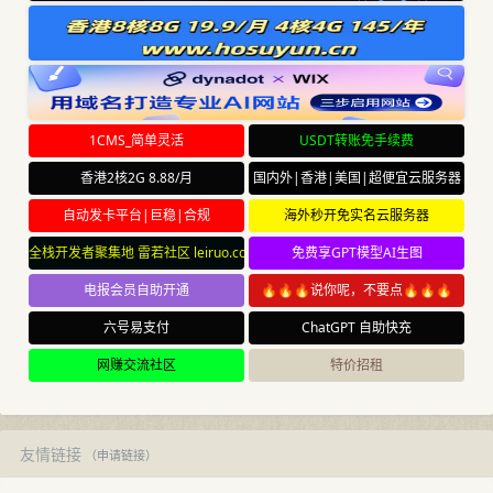
1CMS_简单灵活
USDT转账免手续费
香港2核2G 8.88/月
国内外|香港|美国|超便宜云服务器
自动发卡平台|巨稳|合规
海外秒开免实名云服务器
全栈开发者聚集地 雷若社区 leiruo.com
免费享GPT模型AI生图
电报会员自助开通
🔥🔥🔥说你呢，不要点🔥🔥🔥
六号易支付
ChatGPT 自助快充
网赚交流社区
特价招租
友情链接
（
申请链接
）